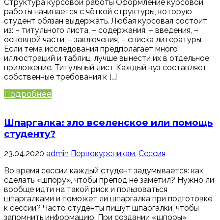
Структура курсовой работы Оформление курсовой
работы начинается с чёткой структуры, которую
студент обязан выдержать. Любая курсовая состоит
из: – титульного листа, – содержания, – введения, –
основной части, – заключения, – списка литературы.
Если тема исследования предполагает много
иллюстраций и таблиц, лучше вынести их в отдельное
приложение. Титульный лист Каждый вуз составляет
собственные требования к […]
Подробнее
Шпаргалка: зло вселенское или помощь
студенту?
23.04.2020
admin
Первокурсникам
,
Сессия
Во время сессии каждый студент задумывается: как
сделать «шпору», чтобы препод не заметил? Нужно ли
вообще идти на такой риск и пользоваться
шпаргалками и поможет ли шпаргалка при подготовке
к сессии? Часто студенты пишут шпаргалки, чтобы
запомнить информацию. При создании «шпоры»