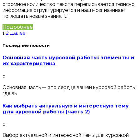
огромное количество текста переписывается тезисно,
информация структурируется и наш мозг начинает
поглощать новые знания. […]
Подробнее
Пагинация
1
2
Далее
записей
Последние новости
Основная часть курсовой работы: элементы и
их характеристика
0
Основная часть — это сердце вашей курсовой работы,
где вы
Как выбрать актуальную и интересную тему
для курсовой работы (часть 2)
0
Выбор актуальной и интересной темы для курсовой